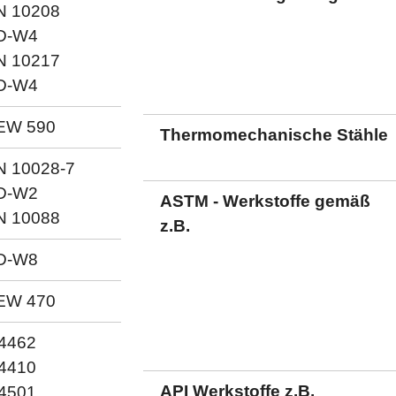
N 10208
D-W4
N 10217
D-W4
EW 590
Thermomechanische Stähle
N 10028-7
D-W2
ASTM - Werkstoffe gemäß
N 10088
z.B.
D-W8
EW 470
.4462
.4410
API Werkstoffe z.B.
.4501