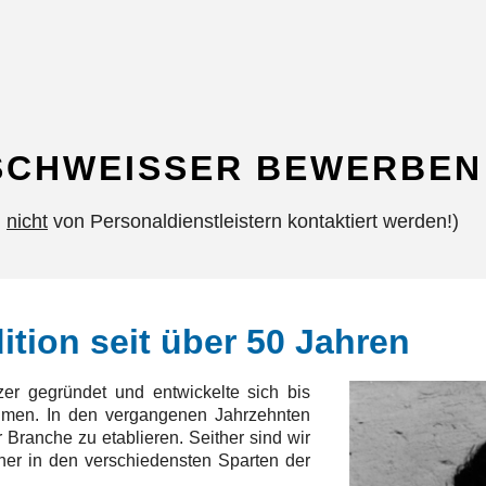
 SCHWEISSER BEWERBEN 
n
nicht
von Personaldienstleistern kontaktiert werden!)
en
ition seit über 50 Jahren
r gegründet und entwickelte sich bis
hmen. In den vergangenen Jahrzehnten
Branche zu etablieren. Seither sind wir
tner in den verschiedensten Sparten der