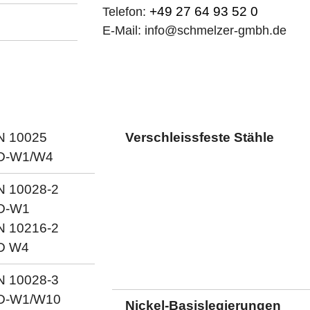
+49 27 64 93 52 0
Telefon:
E-Mail:
@
N 10025
Verschleissfeste Stähle
D-W1/W4
N 10028-2
D-W1
N 10216-2
D W4
N 10028-3
D-W1/W10
Nickel-Basislegierungen