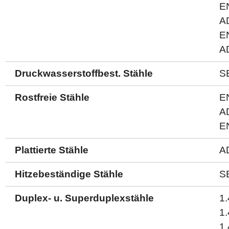
E
A
E
A
Druckwasserstoffbest. Stähle
S
Rostfreie Stähle
E
A
E
Plattierte Stähle
A
Hitzebeständige Stähle
S
Duplex- u. Superduplexstähle
1
1
1