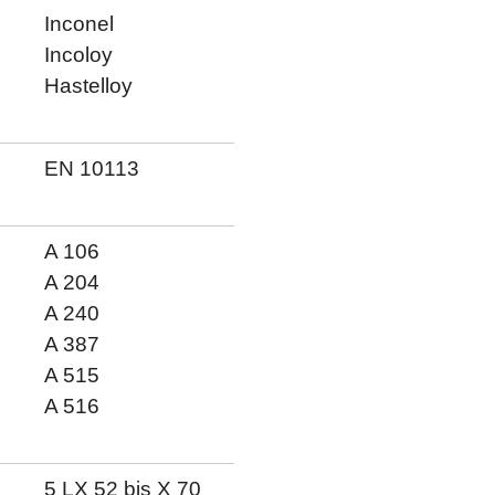
Inconel
Incoloy
Hastelloy
EN 10113
A 106
A 204
A 240
A 387
A 515
A 516
5 LX 52 bis X 70