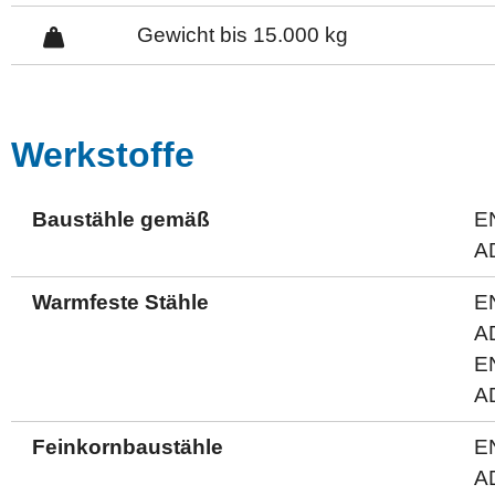
Gewicht bis 15.000 kg
Werkstoffe
Baustähle gemäß
E
A
Warmfeste Stähle
E
A
E
A
Feinkornbaustähle
E
A